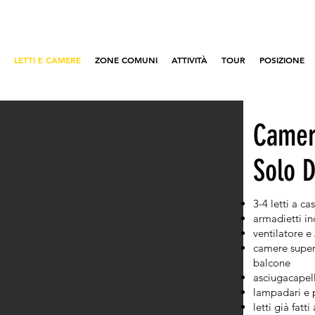
LETTI E CAMERE
ZONE COMUNI
ATTIVITÀ
TOUR
POSIZIONE
Camer
Solo 
3-4 letti a ca
armadietti in
ventilatore e
camere superi
balcone
asciugacapel
lampadari e p
letti già fatti