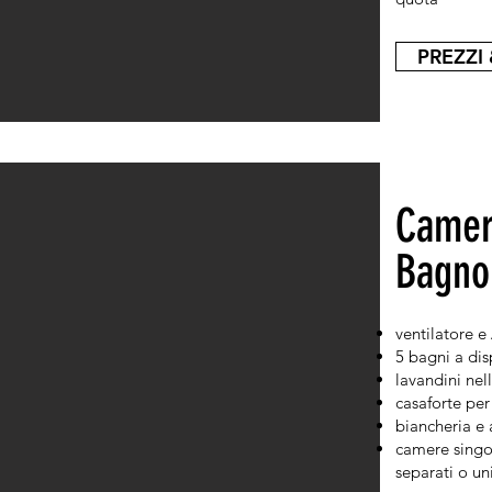
PREZZI 
Camer
Bagno
ventilatore e
5 bagni a dis
lavandini ne
casaforte per
biancheria e 
camere singol
separati o un