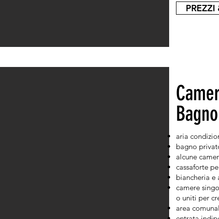
PREZZI 
Camer
Bagno
aria condizio
bagno privat
alcune camer
cassaforte pe
biancheria e 
camere singol
o uniti per c
area comunal
entrata indi