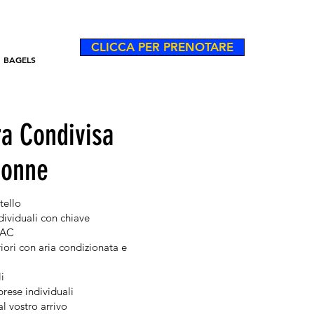
CLICCA PER PRENOTARE
BAGELS
a Condivisa
Donne
stello
dividuali con chiave
 AC
ori con aria condizionata e
li
rese individuali
 al vostro arrivo