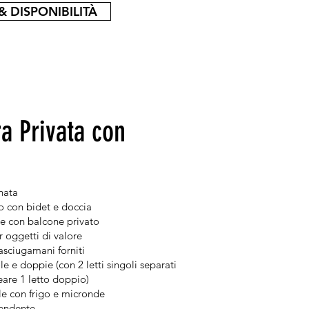
& DISPONIBILITÀ
a Privata con
nata
o con bidet e doccia
e con balcone privato
r oggetti di valore
asciugamani forniti
e e doppie (con 2 letti singoli separati
reare 1 letto doppio)
e con frigo e micronde
pendente