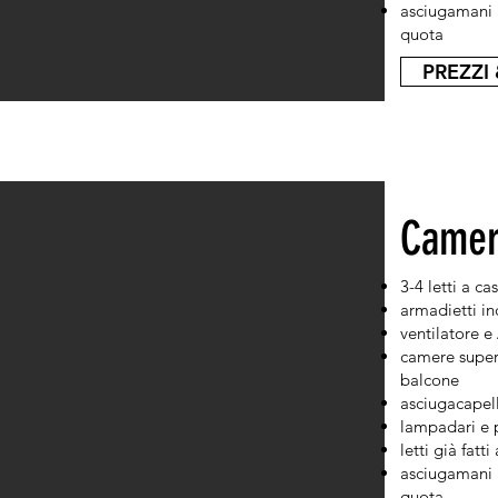
asciugamani 
quota
PREZZI 
Camer
3-4 letti a ca
armadietti in
ventilatore e
camere superi
balcone
asciugacapel
lampadari e p
letti già fatti
asciugamani 
quota